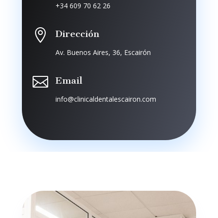
+34 609 70 62 26

Dirección
Av. Buenos Aires, 36, Escairón

Email
info@clinicaldentalescairon.com