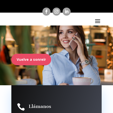
Vuelve a sonreír

Llámanos