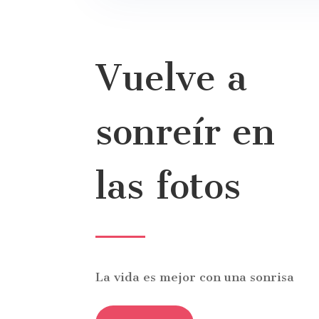
Vuelve a
sonreír en
las fotos
La vida es mejor con una sonrisa