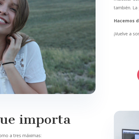
también. La p
Hacemos de 
¡Vuelve a son
que importa
orno a tres máximas: