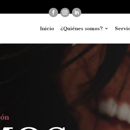
Inicio
¿Quiénes somos?
Servic
rón