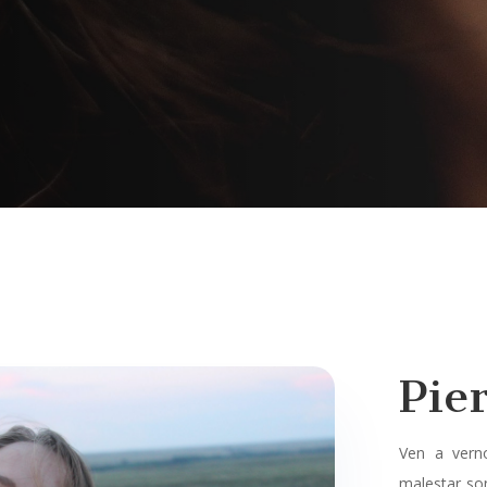
Pie
Ven a verno
malestar son